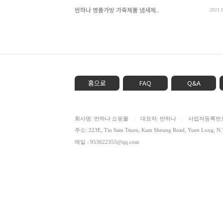
반하나 명품가방 가죽제품 냄새제..
2021.
홈으로
FAQ
Q&A
회사명: 반하나 쇼핑몰
대표자: 반하나
사업자등록번호: 
|
|
주소: 223E, Tin Sam Tsuen, Kam Sheung Road, Yuen Lon
메일 : 953622355@qq.com