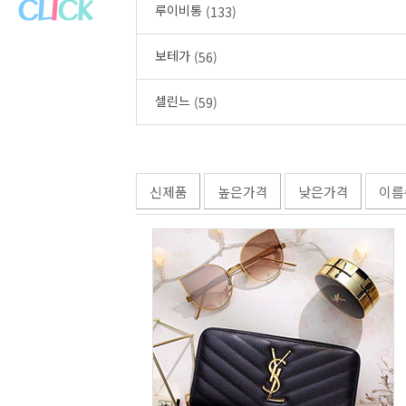
루이비통
(133)
보테가
(56)
셀린느
(59)
신제품
높은가격
낮은가격
이름