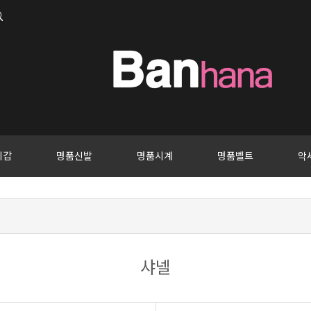
지갑
명품신발
명품시계
명품벨트
악
샤넬