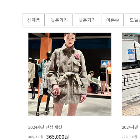
신제품
높은가격
낮은가격
이름순
모델
2024샤넬 신상 재킷
2024샤넬
365,000원
485,000원
725,000원