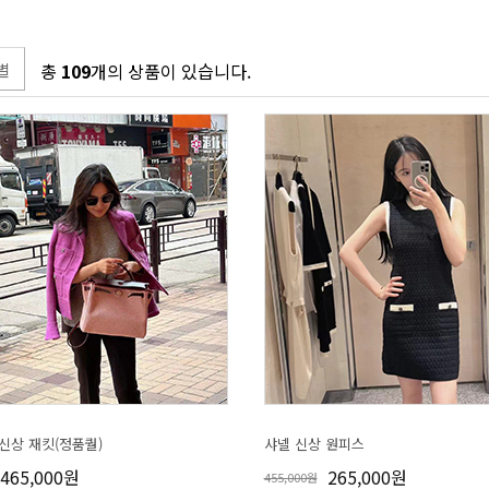
별
총
109
개의 상품이 있습니다.
 신상 재킷(정품퀄)
샤넬 신상 원피스
465,000원
265,000원
455,000원