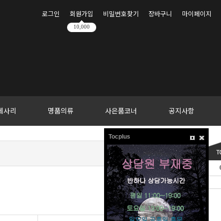
로그인
회원가입
비밀번호찾기
장바구니
마이페이지
10,000
세사리
명품의류
사은품코너
공지사항
Tocplus