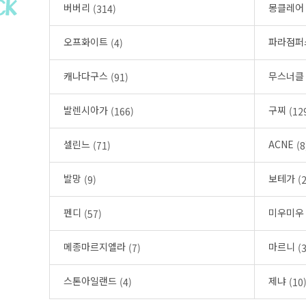
버버리
몽클레
(314)
오프화이트
파라점
(4)
캐나다구스
무스너
(91)
발렌시아가
구찌
(166)
(12
셀린느
ACNE
(71)
(8
발망
보테가
(9)
(
펜디
미우미
(57)
메종마르지엘라
마르니
(7)
(3
스톤아일랜드
제냐
(4)
(10