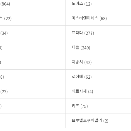
어
노비스
(804)
(12)
퍼스
미스터앤미세스
(22)
(68)
클
프라다
(34)
(277)
디올
9)
(249)
지방시
)
(42)
로에베
28)
(62)
우
베르사체
(23)
(4)
키즈
)
(75)
브루넬로쿠치넬리
)
(2)