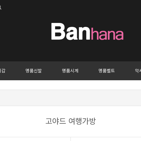
지갑
명품신발
명품시계
명품벨트
악
고야드 여행가방