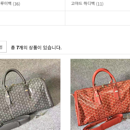
생루이백
고야드 하디백
(36)
(11)
별
총
7
개의 상품이 있습니다.