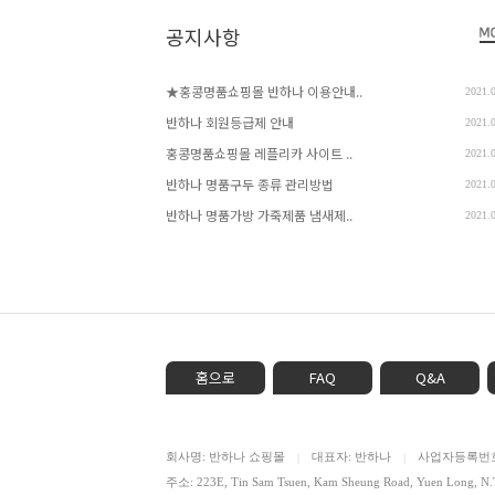
공지사항
★홍콩명품쇼핑몰 반하나 이용안내..
2021.
반하나 회원등급제 안내
2021.
홍콩명품쇼핑몰 레플리카 사이트 ..
2021.
반하나 명품구두 종류 관리방법
2021.
반하나 명품가방 가죽제품 냄새제..
2021.
홈으로
FAQ
Q&A
회사명: 반하나 쇼핑몰
대표자: 반하나
사업자등록번호: 
|
|
주소: 223E, Tin Sam Tsuen, Kam Sheung Road, Yuen Lon