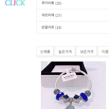
루이비통
(25)
까르띠에
(27)
반클리프
(19)
신제품
높은가격
낮은가격
이름