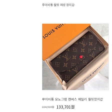
루이비통 월릿 여성 장지갑
루이비통 모노그램 캔버스 에밀리 월릿장지갑
133,701원
224,910원