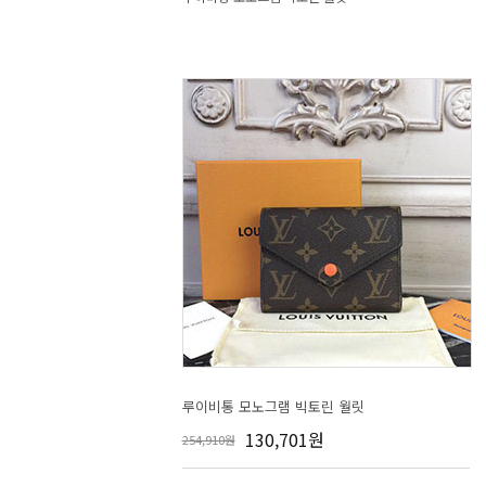
루이비통 모노그램 빅토린 월릿
130,701원
254,910원