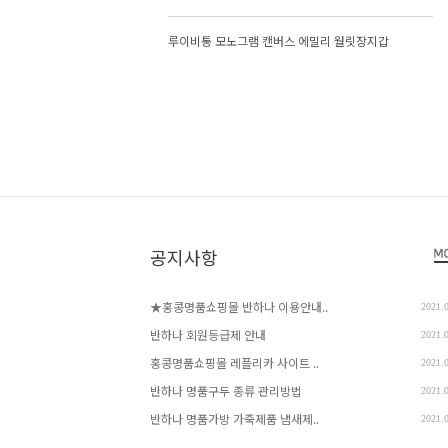
루이비통 모노그램 캔버스 에밀리 월릿장지갑
공지사항
★홍콩명품쇼핑몰 반하나 이용안내..
2021.
반하나 회원등급제 안내
2021.
홍콩명품쇼핑몰 레플리카 사이트 ..
2021.
반하나 명품구두 종류 관리방법
2021.
반하나 명품가방 가죽제품 냄새제..
2021.