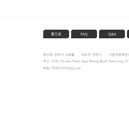
홈으로
FAQ
Q&A
회사명: 반하나 쇼핑몰
대표자: 반하나
사업자등록번호: 
|
|
주소: 223E, Tin Sam Tsuen, Kam Sheung Road, Yuen Lon
메일 : 953622355@qq.com