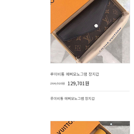
루이비통 에삐모노그램 장지갑
129,701원
264,910원
루이비통 에삐모노그램 장지갑