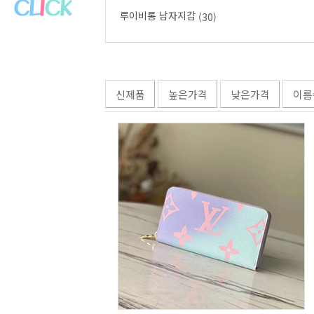
루이비통 남자지갑
(30)
신제품
높은가격
낮은가격
이름