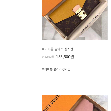
루이비통 팔라스 장지갑
153,500원
245,500원
루이비통 팔라스 장지갑