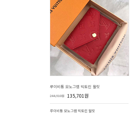
루이비통 모노그램 빅토린 월릿
135,701원
244,910원
루이비통 모노그램 빅토린 월릿