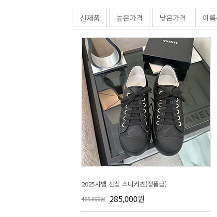
신제품
높은가격
낮은가격
이름
2025샤넬 신상 스니커즈(정품급)
285,000원
485,000원