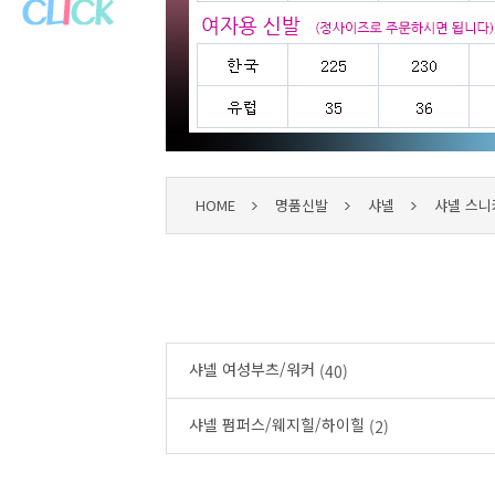
HOME
명품신발
샤넬
샤넬 스니
샤넬 여성부츠/워커
(40)
샤넬 펌퍼스/웨지힐/하이힐
(2)