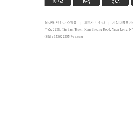
홈으로
FAQ
Q&A
회사명: 반하나 쇼핑몰
대표자: 반하나
사업자등록번호: 
|
|
주소: 223E, Tin Sam Tsuen, Kam Sheung Road, Yuen Lon
메일 : 953622355@qq.com