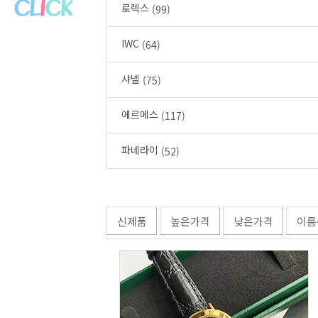
로렉스
(99)
IWC
(64)
샤넬
(75)
에르메스
(117)
파네라이
(52)
신제품
높은가격
낮은가격
이름