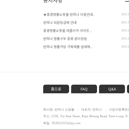
공지사항
★홍콩명품쇼핑몰 반하나 이용안내..
2021.
반하나 회원등급제 안내
2021.
홍콩명품쇼핑몰 레플리카 사이트 ..
2021.
반하나 명품구두 종류 관리방법
2021.
반하나 명품가방 가죽제품 냄새제..
2021.
홈으로
FAQ
Q&A
회사명: 반하나 쇼핑몰
대표자: 반하나
사업자등록번호: 
|
|
주소: 223E, Tin Sam Tsuen, Kam Sheung Road, Yuen Lon
메일 : 953622355@qq.com