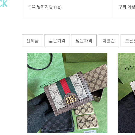
구찌 남자지갑
구찌 여
(10)
신제품
높은가격
낮은가격
이름순
모델