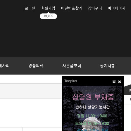
로그인
회원가입
비밀번호찾기
장바구니
마이페이지
10,000
세사리
명품의류
사은품코너
공지사항
Tocplus