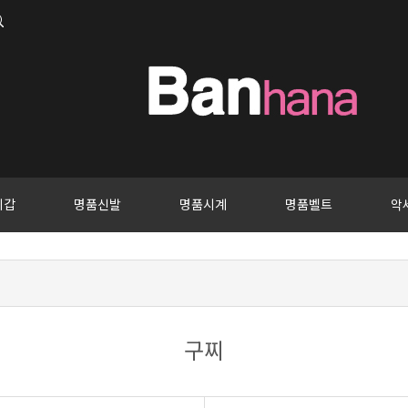
지갑
명품신발
명품시계
명품벨트
악
구찌